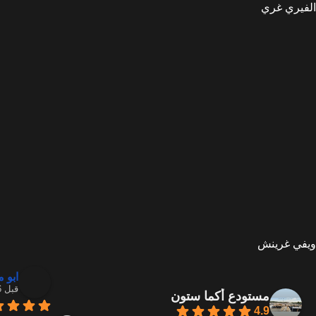
الفيري غري
ويفي غرينش
ابو 
قبل 6 أشهر
مستودع أكما ستون
4.9