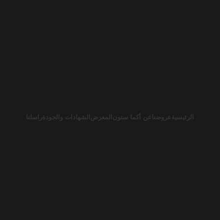
الرئيسية
عروضنا
عن أكما ستون
المعرض
الشهادات والجودة
راسلنا