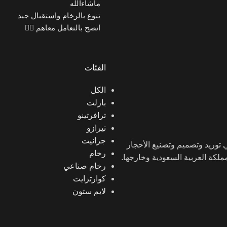
ماشاءالله
تنوع بالرخام واستقبال جيد
انصح بالتعامل معاهم 👍🏼
الفئات
الكل
بازلت
ترافرتينو
تيرازو
جرانيت
ن في توريد وتصميم وتصنيع الأحجار
رخام
لمملكة العربية السعودية وخارجها.
رخام صناعي
كوارتزايت
لايم ستون