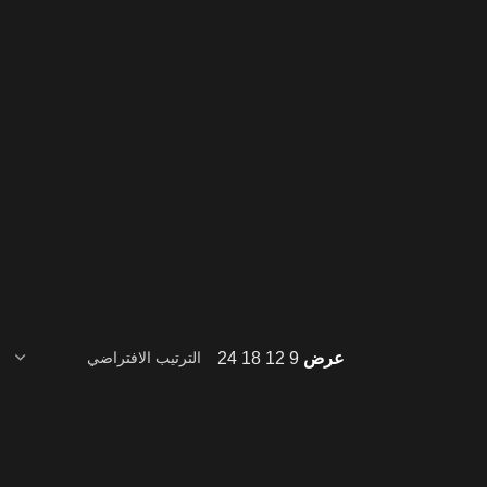
عرض
9
12
18
24