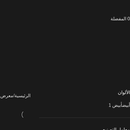
0
المفضلة
استرا
بازلت
ترافرتينو
تيرازو
جرانيت
رخام
رخام
صناعي
كوارتزايت
لايم
ستون
الألوان
الرئيسية
معرض ا
أبيض
أبيض
1
معامل التصنيع