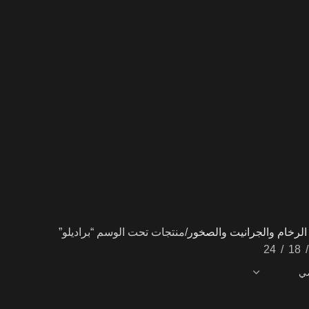
لرخام والجرانيت والصخور
منتجات تحت الوسم “براديلو”
24
18