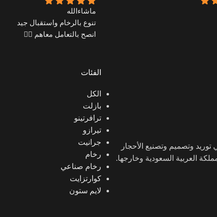
ماشاءالله
تنوع بالرخام واستقبال جيد
انصح بالتعامل معاهم 👍🏼
الفئات
الكل
بازلت
ترافرتينو
تيرازو
جرانيت
ن في توريد وتصميم وتصنيع الأحجار
رخام
لمملكة العربية السعودية وخارجها.
رخام صناعي
كوارتزايت
لايم ستون