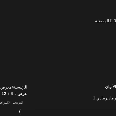
0
المفضلة
براديلو
بازلت
ترافرتينو
تيرازو
جرانيت
رخام
رخام
صناعي
كوارتزايت
لايم
ستون
الألوان
الرئيسية
معرض ا
عرض
9
12
رمادي
رمادي
1