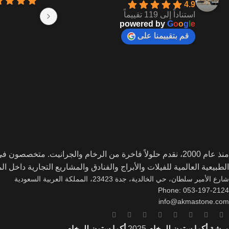
4.9
استناداً إلى 119 تقييماً
powered by
G
o
o
g
l
e
قم بتقييمنا على
منذ عام 2000، نقدم حلولاً فاخرة من الرخام والجرانيت. متخصصو
الطبيعية العالمية للفيلات والأبراج والفنادق والمشاريع التجارية داخل ا
شارع الأمير سلطان، حي الخالدية، جدة 23423، المملكة العربية السعودية
Phone: 053-197-2124
info@akmastone.com
ورشة أكما ستون للرخام
2025
أكما ستون للرخام
.