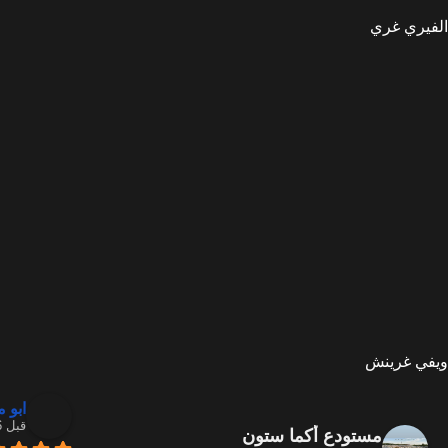
الفيري غري
ويفي غرينش
ابو 
قبل 6 أشهر
مستودع أكما ستون