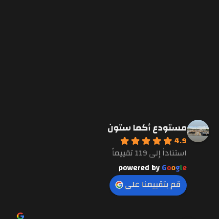
مستودع أكما ستون
4.9
استناداً إلى 119 تقييماً
powered by
G
o
o
g
l
e
قم بتقييمنا على