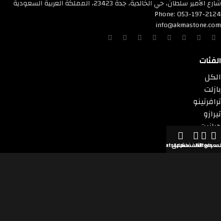
شارع الأمير سلطان، حي الخالدية، جدة 23423، المملكة العربية السعودية
Phone: 053-197-2124
info@akmastone.com
الفئات
الكل
بازلت
ترافرتينو
تيرازو
جرانيت
رخام
لمعرض
Filters
المفضلة
حسابي
WhatsApp
رخام صناعي
كوارتزايت
لايم ستون
دول نتواجد فيها
المملكة العربية السعودية