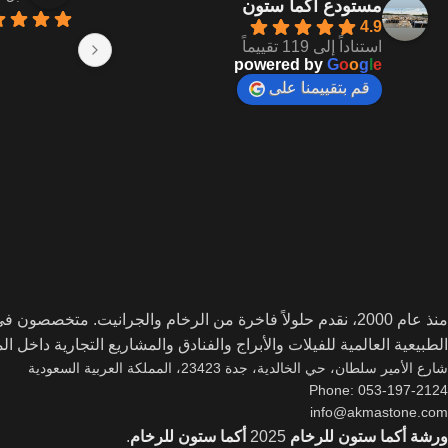
مستودع أكما ستون
4.9
استناداً إلى 119 تقييماً
powered by
G
o
o
g
l
e
قم بتقييمنا على
منذ عام 2000، نقدم حلولاً فاخرة من الرخام والجرانيت. متخصصو
الطبيعية العالمية للفيلات والأبراج والفنادق والمشاريع التجارية داخل ا
شارع الأمير سلطان، حي الخالدية، جدة 23423، المملكة العربية السعودية
Phone: 053-197-2124
info@akmastone.com
ورشة أكما ستون للرخام
2025
أكما ستون للرخام
.