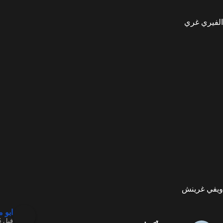
الفيري غري
ويفي غرينش
ابو 
قبل 6 أشهر