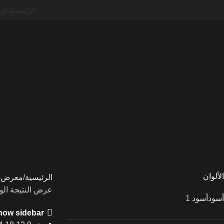
الرئيسية
عر
بولغري
Categories
بازلت
ترافرتينو
تيرازو
جرانيت
رخام
رخام
صناعي
كوارتزايت
لايم
ستون
الألوان
الرئيسية
معرض ا
عرض النتيجة الو
أسود
أسود
1
how sidebar