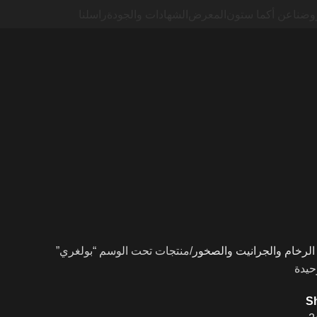
وضنا
عن أكما ستون
المعرض
الشهادات والجودة
راسلنا
لرخام والجرانيت والصخور
منتجات تحت الوسم “بولغري”
حيدة
S