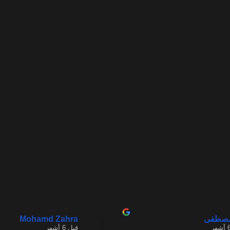
Mohamd Zahra
مصطفى
قبل 6 أشهر