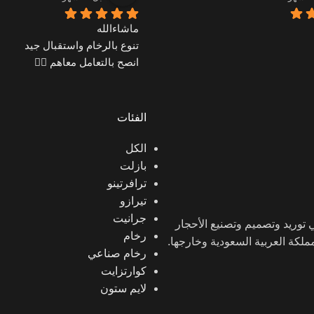
ماشاءالله
تنوع بالرخام واستقبال جيد
انصح بالتعامل معاهم 👍🏼
الفئات
الكل
بازلت
ترافرتينو
تيرازو
جرانيت
ن في توريد وتصميم وتصنيع الأحجار
رخام
لمملكة العربية السعودية وخارجها.
رخام صناعي
كوارتزايت
لايم ستون