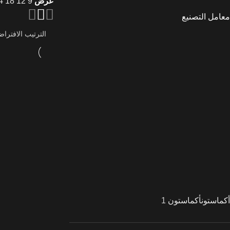
عرض
9
12
18
4
معامل التصنيع
أكماستون
أكماستون
1