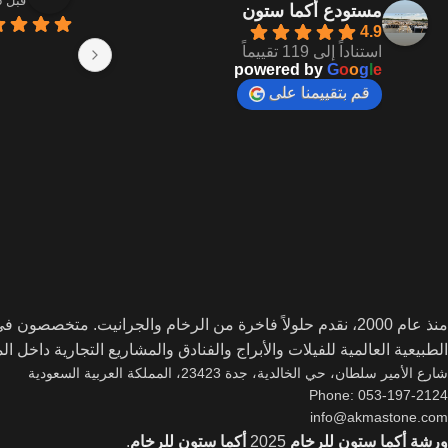
قبل 6 أشهر
مستودع أكما ستون
4.9
استناداً إلى 119 تقييماً
powered by
G
o
o
g
l
e
قم بتقييمنا على
منذ عام 2000، نقدم حلولاً فاخرة من الرخام والجرانيت. متخصصو
الطبيعية العالمية للفيلات والأبراج والفنادق والمشاريع التجارية داخل ا
شارع الأمير سلطان، حي الخالدية، جدة 23423، المملكة العربية السعودية
Phone: 053-197-2124
info@akmastone.com
ورشة أكما ستون للرخام
2025
أكما ستون للرخام
.