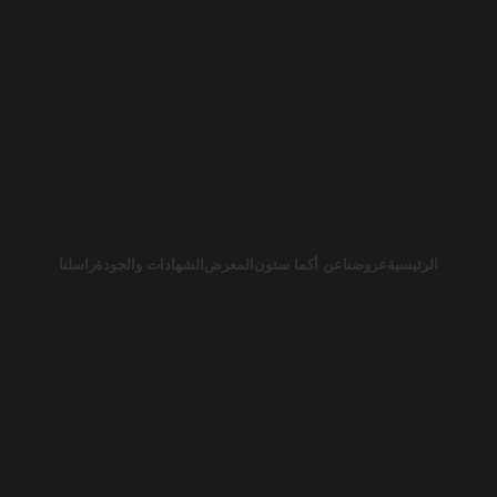
الرئيسية
عروضنا
عن أكما ستون
المعرض
الشهادات والجودة
راسلنا