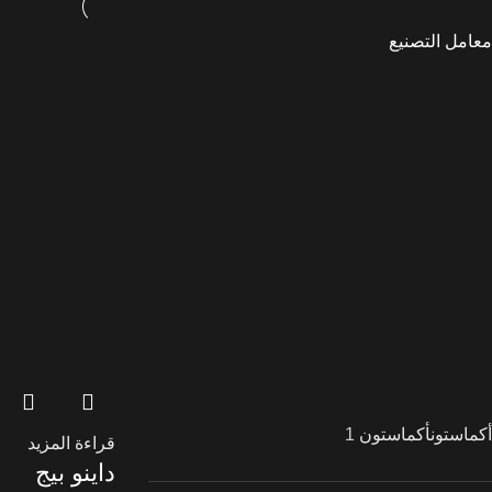
معامل التصنيع
أكماستون
أكماستون
1
قراءة المزيد
داينو بيج