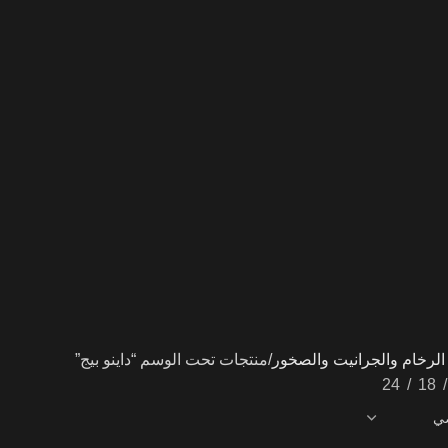
لرخام والجرانيت والصخور
منتجات تحت الوسم “داينو بيج”
24
18