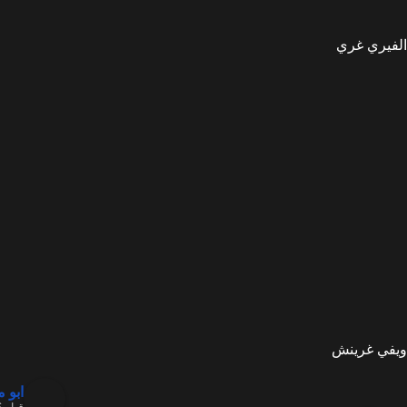
الفيري غري
ويفي غرينش
ابو 