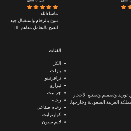
قبل 6 أشهر
ماشاءالله
تنوع بالرخام واستقبال جيد
انصح بالتعامل معاهم 👍🏼
الفئات
الكل
بازلت
ترافرتينو
تيرازو
جرانيت
ن في توريد وتصميم وتصنيع الأحجار
رخام
لمملكة العربية السعودية وخارجها.
رخام صناعي
كوارتزايت
لايم ستون