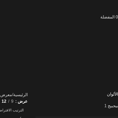
0
المفضلة
داينو
بيج
بازلت
ترافرتينو
تيرازو
جرانيت
رخام
رخام
صناعي
كوارتزايت
لايم
ستون
الألوان
الرئيسية
معرض ا
عرض
9
12
بيج
بيج
1