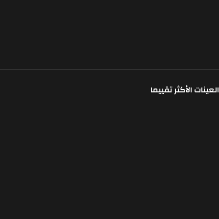
العينات الأكثر تقييما
أكماستون
أكماستون
1