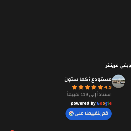
ويفي غرينش
مستودع أكما ستون
4.9
استناداً إلى 119 تقييماً
powered by
G
o
o
g
l
e
قم بتقييمنا على