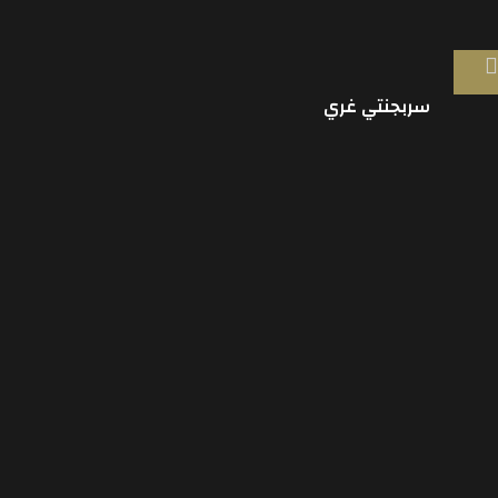
سربجنتي غري