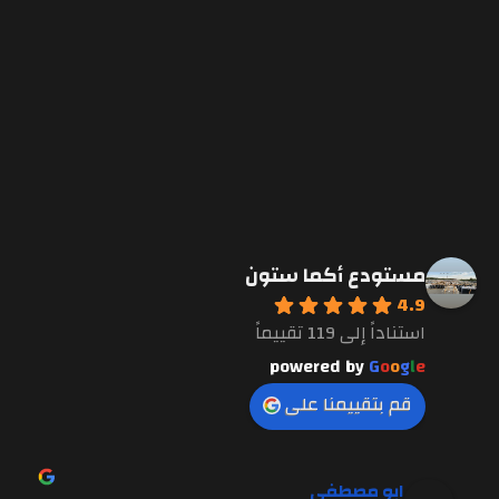
مستودع أكما ستون
4.9
استناداً إلى 119 تقييماً
powered by
G
o
o
g
l
e
قم بتقييمنا على
ابو مصطفى