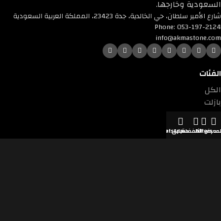
السعودية وخارجها.
شارع الأمير سلطان، حي الخالدية، جدة 23423، المملكة العربية السعودية
Phone: 053-197-2124
info@akmastone.com
الفئات
الكل
بازلت
ترافرتينو
تيرازو
لمعرض
Filters
المفضلة
حسابي
WhatsApp
جرانيت
رخام
رخام صناعي
كوارتزايت
لايم ستون
دول نتواجد فيها