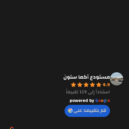
مستودع أكما ستون
4.9
استناداً إلى 119 تقييماً
powered by
G
o
o
g
l
e
قم بتقييمنا على