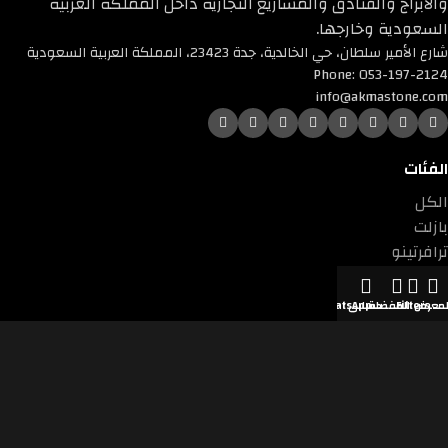
والأبراج والفنادق والمشاريع التجارية داخل المملكة العربية
السعودية وخارجها.
شارع الأمير سلطان، حي الخالدية، جدة 23423، المملكة العربية السعودية
Phone: 053-197-2124
info@akmastone.com
الفئات
الكل
بازلت
ترافرتينو
تيرازو
جرانيت
لمعرض
Filters
المفضلة
حسابي
WhatsApp
رخام
رخام صناعي
كوارتزايت
لايم ستون
دول نتواجد فيها