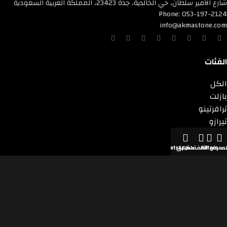
شارع الأمير سلطان، حي الخالدية، جدة 23423، المملكة العربية السعودية
Phone: 053-197-2124
info@akmastone.com
الفئات
الكل
بازلت
ترافرتينو
تيرازو
جرانيت
رخام
لمعرض
Filters
المفضلة
حسابي
WhatsApp
رخام صناعي
كوارتزايت
لايم ستون
دول نتواجد فيها