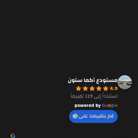
مستودع أكما ستون
4.9
استناداً إلى 119 تقييماً
powered by
G
o
o
g
l
e
قم بتقييمنا على