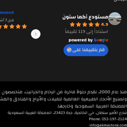
احمد فادي الجواد
ammed
مستودع أكما ستون
قبل 7 أشهر
قبل 7 أشهر
4.9
استناداً إلى 119 تقييماً
والله جملو  كبير المهندسين
powered by
G
o
o
g
l
e
قم بتقييمنا على
منذ عام 2000، نقدم حلولاً فاخرة من الرخام والجرانيت. متخص
وتصنيع الأحجار الطبيعية العالمية للفيلات والأبراج والفنادق والمشا
المملكة العربية السعودية وخارجها.
شارع الأمير سلطان، حي الخالدية، جدة 23423، المملكة العربية السعودية
Phone: 053-197-2124
info@akmastone.com