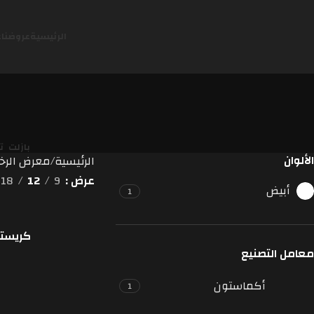
الرئيسية
عروضنا
ع
بازلت
ت
الألوان
الرئيسية
معرض الرخا
عرض
9
12
18
أبيض
1
كريستال
قراءة المزيد
معامل التصنيع
أكماستون
1