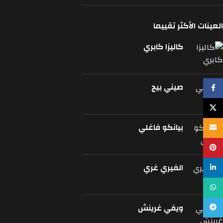
العينات الأكثر تقييما
كاليزا كابري
صيني بيج
Facebook
X
بيانكو فاغلي
Email
Pinterest
الفيري غري
linkedin
WhatsApp
ويفي غرينش
Telegram