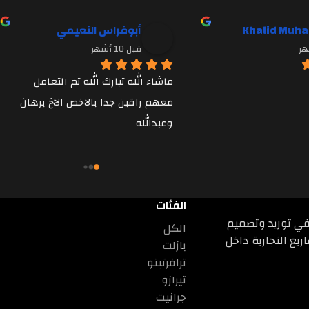
Khalid Muh
أبوفراس النعيمي
قبل 10 أشهر
ماشاء الله تبارك الله تم التعامل 
معهم راقين جدا بالاخص الاخ برهان 
وعبدالله
الفئات
صون في توريد وتصميم
الكل
ريع التجارية داخل
بازلت
ترافرتينو
تيرازو
جرانيت