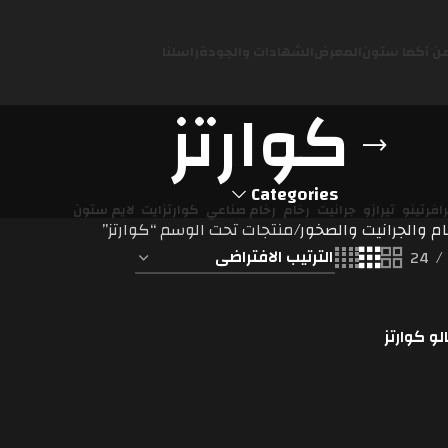
ن أكما ستون
المعرض
الشهادات والجودة
راسلنا
كوارتز
Categories
رافرتينو
تيرازو
جرانيت
رخام
رخام صناعي
كوارتزايت
لايم ستون
م والجرانيت والصخور
منتجات تحت الوسم “كوارتز”
24
و كوارتز