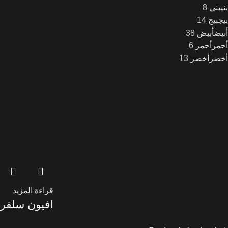
بني
بني
8
بيج
بيج
14
أبيض
أبيض
38
أحمر
أحمر
6
أخضر
أخضر
13
قراءة المزيد
افيون سلفر