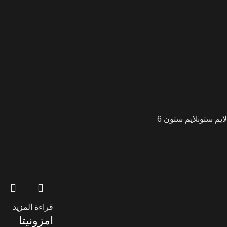
لايم ستون
لايم ستون
6
قراءة المزيد
امزونيتا