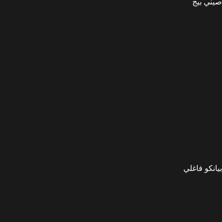
صيني بيج
بيانكو فاغلي