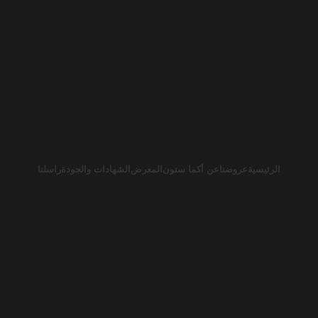
الرئيسية
عروضنا
عن أكما ستون
المعرض
الشهادات والجودة
راسلنا