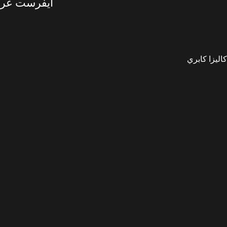
ايفرست غر
كاليزا كابري