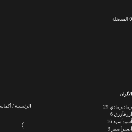
0
المفضلة
أكماستون
بازلت
ترافرتينو
تيرازو
جرانيت
رخام
رخام
صناعي
كوارتزايت
لايم
ستون
الألوان
الرئيسية
أكماس
رمادي
رمادي
29
أزرق
أزرق
6
أسود
أسود
16
أصفر
أصفر
3