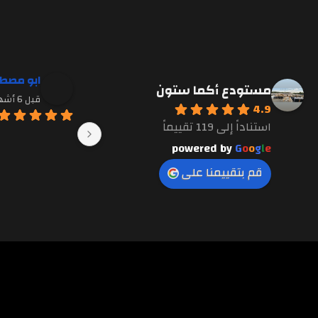
مميز
مميز
14
ابو مصط
مستودع أكما ستون
قبل 6 أشهر
4.9
استناداً إلى 119 تقييماً
powered by
G
o
o
g
l
e
قم بتقييمنا على