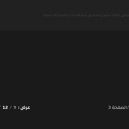
ا
عن أكما ستون
المعرض
الشهادات والجودة
راسلنا
الصفحة 3
عرض
9
12