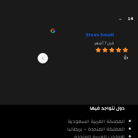
→
14
Steev Small
احمد فادي ا
قبل 7 أشهر
قبل 7 أشهر
👍
والله جملو  كبير ا
دول نتواجد فيها
المملكة العربية السعودية
المملكة المتحدة – بريطانيا
الامارات العربية المتحدة