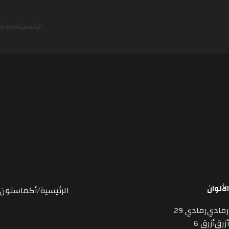
الرئيسية
عروضن
استون
بازلت
ترافرتينو
تيرازو
جرانيت
رخام
رخام
صناعي
كوارتزايت
لايم
ستون
الألوان
الرئيسية
أكماستون
رمادي
رمادي
29
أزرق
أزرق
6