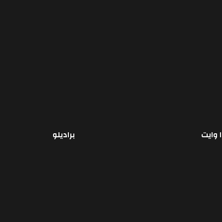
ا وايت
براديلو
قراءة المزيد