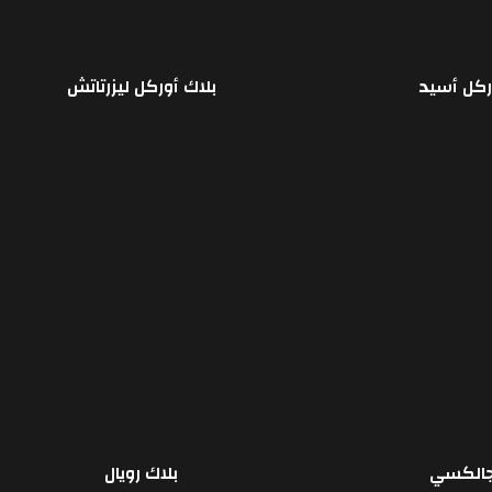
ركل أسيد
بلاك أوركل ليزرتاتش
قراءة المزيد
جالكسي
بلاك رويال
قراءة المزيد