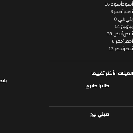
أسود
أسود
16
أصفر
أصفر
3
بني
بني
8
بيج
بيج
14
أبيض
أبيض
38
أحمر
أحمر
6
أخضر
أخضر
13
العينات الأكثر تقييما
باند
قراءة المزيد
كاليزا كابري
صيني بيج