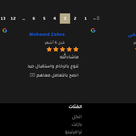
13
12
…
6
5
4
3
2
1
←
فى
Mohamd Zahra
قبل 6 أشهر
ماشاءالله
تنوع بالرخام واستقبال جيد
انصح بالتعامل معاهم 👍🏼
الفئات
الكل
بازلت
ترافرتينو