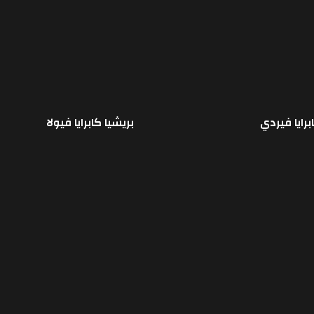
برايا فيردي
بريشيا كابرايا فيولا
قراءة المزيد