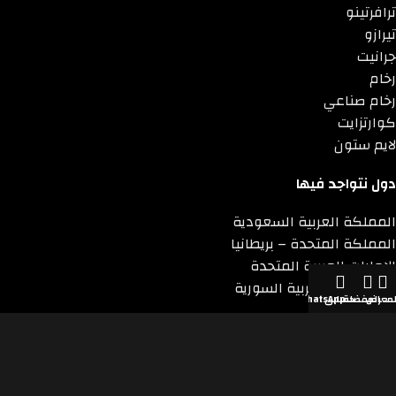
ترافرتينو
تيرازو
جرانيت
رخام
رخام صناعي
كوارتزايت
لايم ستون
دول نتواجد فيها
المملكة العربية السعودية
المملكة المتحدة – بريطانيا
الامارات العربية المتحدة
الجمهورية العربية السورية
لمعرض
المفضلة
حسابي
WhatsApp
للدول الاخري
سياسة الخصوصية
سياسة الدفع
القوانين والاحكام