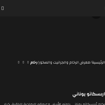
Click to enlarge
الرئيسية
معرض الرخام والجرانيت والصخور
رخام
اربسكاتو يوناني
رخام أربسكاتو يوناني بلونه الأبيض وعروقه الرمادية الراقية، خيار