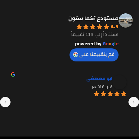
مستودع أكما ستون
4.9
استناداً إلى 119 تقييماً
powered by
G
o
o
g
l
e
قم بتقييمنا على
ابو مصطفى
قبل 6 أشهر