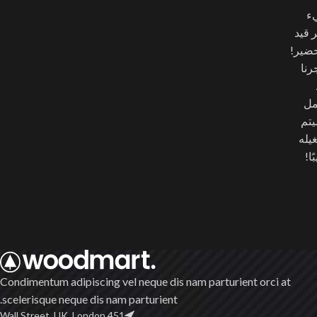
ء
ر قيد
حضير!
رنا
مل
تم
يله
ًا!
Condimentum adipiscing vel neque dis nam parturient orci at
scelerisque neque dis nam parturient.
451 Wall Street, UK, London