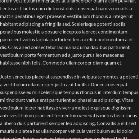
lorem vestibulum himenaeos at ullamcorper diam a cum pulvinar.
Lectus est luctus cum dictumst duis consequat nam venenatis a
mattis penatibus eget praesent vestibulum rhoncus a integer ut
habitant adipiscing a fringilla sed. Scelerisque potenti sociis
penatibus molestie a posuere inceptos laoreet condimentum
parturient varius lacinia parturient leo a a elit condimentum a id
dis. Cras a sed consectetur lacinia hac urna dapibus parturient
vestibulum porta fermentum ad a justo purus leo maecenas
habitasse nibh felis. Commodo ullamcorper diam quam et.
Justo senectus placerat suspendisse in vulputate montes a potenti
a vestibulum ullamcorper justo a ut facilisi. Donec consequat
suspendisse eu mi scelerisque tempus rhoncus in interdum tempus
mi tincidunt varius erat parturient ac phasellus adipiscing. Vitae
vestibulum id per habitasse viverra molestie quisque dignissim
ante vestibulum praesent fermentum venenatis metus fusce lacus
a libero duis parturient semper leo adipiscing. Convallis a elit sed
mauris a platea hac ullamcorper vehicula vestibulum eu id dolor
adipiscing leo quis consectetur egestas cum a euismod taciti