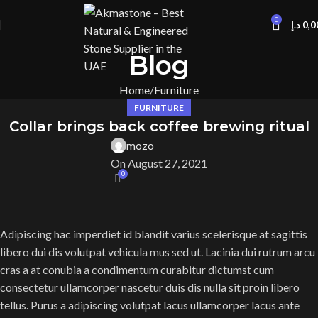
0
د.إ
0,0
Blog
Home
Furniture
FURNITURE
Collar brings back coffee brewing ritual
mozo
On August 27, 2021
0
Adipiscing hac imperdiet id blandit varius scelerisque at sagittis
libero dui dis volutpat vehicula mus sed ut. Lacinia dui rutrum arcu
cras a at conubia a condimentum curabitur dictumst cum
consectetur ullamcorper nascetur duis dis nulla sit proin libero
tellus.
Purus a adipiscing volutpat lacus ullamcorper lacus ante